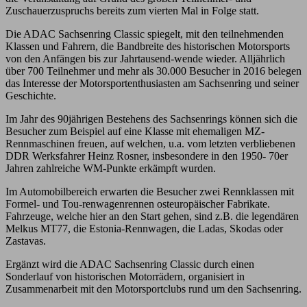
Zuschauerzuspruchs bereits zum vierten Mal in Folge statt.
Die ADAC Sachsenring Classic spiegelt, mit den teilnehmenden
Klassen und Fahrern, die Bandbreite des historischen Motorsports
von den Anfängen bis zur Jahrtausend-wende wieder. Alljährlich
über 700 Teilnehmer und mehr als 30.000 Besucher in 2016 belegen
das Interesse der Motorsportenthusiasten am Sachsenring und seiner
Geschichte.
Im Jahr des 90jährigen Bestehens des Sachsenrings können sich die
Besucher zum Beispiel auf eine Klasse mit ehemaligen MZ-
Rennmaschinen freuen, auf welchen, u.a. vom letzten verbliebenen
DDR Werksfahrer Heinz Rosner, insbesondere in den 1950- 70er
Jahren zahlreiche WM-Punkte erkämpft wurden.
Im Automobilbereich erwarten die Besucher zwei Rennklassen mit
Formel- und Tou-renwagenrennen osteuropäischer Fabrikate.
Fahrzeuge, welche hier an den Start gehen, sind z.B. die legendären
Melkus MT77, die Estonia-Rennwagen, die Ladas, Skodas oder
Zastavas.
Ergänzt wird die ADAC Sachsenring Classic durch einen
Sonderlauf von historischen Motorrädern, organisiert in
Zusammenarbeit mit den Motorsportclubs rund um den Sachsenring.