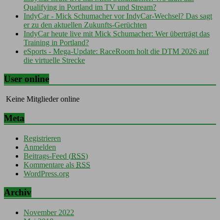
Qualifying in Portland im TV und Stream?
IndyCar - Mick Schumacher vor IndyCar-Wechsel? Das sagt
er zu den aktuellen Zukunfts-Gerüchten
IndyCar heute live mit Mick Schumacher: Wer überträgt das
Training in Portland?
eSports - Mega-Update: RaceRoom holt die DTM 2026 auf
die virtuelle Strecke
User online
Keine Mitglieder online
Meta
Registrieren
Anmelden
Beitrags-Feed (
RSS
)
Kommentare als
RSS
WordPress.org
Archiv
November 2022