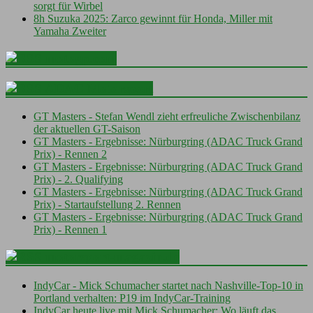
sorgt für Wirbel
8h Suzuka 2025: Zarco gewinnt für Honda, Miller mit
Yamaha Zweiter
motogp.com
ADAC Motorsport
GT Masters - Stefan Wendl zieht erfreuliche Zwischenbilanz
der aktuellen GT-Saison
GT Masters - Ergebnisse: Nürburgring (ADAC Truck Grand
Prix) - Rennen 2
GT Masters - Ergebnisse: Nürburgring (ADAC Truck Grand
Prix) - 2. Qualifying
GT Masters - Ergebnisse: Nürburgring (ADAC Truck Grand
Prix) - Startaufstellung 2. Rennen
GT Masters - Ergebnisse: Nürburgring (ADAC Truck Grand
Prix) - Rennen 1
motorsport-magazin.de
IndyCar - Mick Schumacher startet nach Nashville-Top-10 in
Portland verhalten: P19 im IndyCar-Training
IndyCar heute live mit Mick Schumacher: Wo läuft das