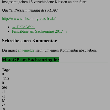
Insgesamt gehen 15 verschiedene Klassen an den Start.
Quelle: Pressemitteilung des ADAC
http://www.sachsenring-classic.de/
←
Hallo Welt!
Fantribüne am Sachsenring 2017
→
Schreibe einen Kommentar
Du musst
angemeldet
sein, um einen Kommentar abzugeben.
MotoGP am Sachsenring in:
Tage
0
-115
0
Std
-1
-1
Min
-3
-8