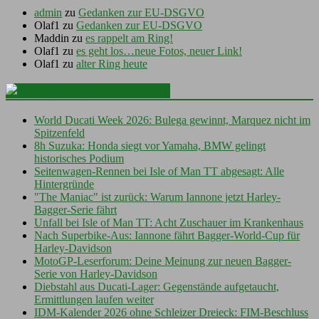
admin
zu
Gedanken zur EU-DSGVO
Olaf1
zu
Gedanken zur EU-DSGVO
Maddin
zu
es rappelt am Ring!
Olaf1
zu
es geht los…neue Fotos, neuer Link!
Olaf1
zu
alter Ring heute
motorsport-total.com
World Ducati Week 2026: Bulega gewinnt, Marquez nicht im
Spitzenfeld
8h Suzuka: Honda siegt vor Yamaha, BMW gelingt
historisches Podium
Seitenwagen-Rennen bei Isle of Man TT abgesagt: Alle
Hintergründe
"The Maniac" ist zurück: Warum Iannone jetzt Harley-
Bagger-Serie fährt
Unfall bei Isle of Man TT: Acht Zuschauer im Krankenhaus
Nach Superbike-Aus: Iannone fährt Bagger-World-Cup für
Harley-Davidson
MotoGP-Leserforum: Deine Meinung zur neuen Bagger-
Serie von Harley-Davidson
Diebstahl aus Ducati-Lager: Gegenstände aufgetaucht,
Ermittlungen laufen weiter
IDM-Kalender 2026 ohne Schleizer Dreieck: FIM-Beschluss