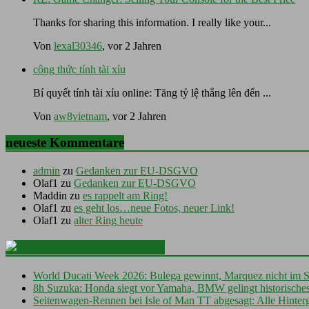
Thanks for sharing this information. I really like your...
Von
lexal30346
, vor 2 Jahren
công thức tính tài xỉu
Bí quyết tính tài xỉu online: Tăng tỷ lệ thắng lên đến ...
Von
aw8vietnam
, vor 2 Jahren
neueste Kommentare
admin
zu
Gedanken zur EU-DSGVO
Olaf1
zu
Gedanken zur EU-DSGVO
Maddin
zu
es rappelt am Ring!
Olaf1
zu
es geht los…neue Fotos, neuer Link!
Olaf1
zu
alter Ring heute
motorsport-total.com
World Ducati Week 2026: Bulega gewinnt, Marquez nicht im S
8h Suzuka: Honda siegt vor Yamaha, BMW gelingt historische
Seitenwagen-Rennen bei Isle of Man TT abgesagt: Alle Hinter