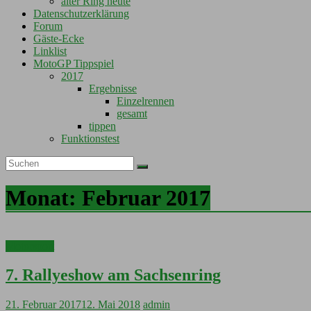
alter Ring heute
Datenschutzerklärung
Forum
Gäste-Ecke
Linklist
MotoGP Tippspiel
2017
Ergebnisse
Einzelrennen
gesamt
tippen
Funktionstest
Monat:
Februar 2017
Motorsport
7. Rallyeshow am Sachsenring
21. Februar 2017
12. Mai 2018
admin