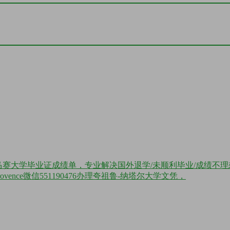
克斯－马赛大学毕业证成绩单，专业解决国外退学/未顺利毕业/成绩不理想
e 1 Provence微信551190476办理夸祖鲁-纳塔尔大学文凭，