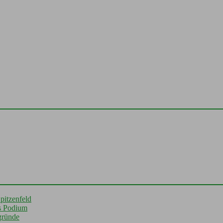
pitzenfeld
s Podium
gründe