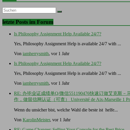
letzte Posts im Forum
Is Philosophy Assignment Help Available 24/7?
Yes, Philosophy Assignment Help is available 24/7 with ...
Von
iamherrysmith
, vor 1 Jahr
Is Philosophy Assignment Help Available 24/7?
Yes, Philosophy Assignment Help is available 24/7 with ...
Von
iamherrysmith
, vor 1 Jahr
RE: 办毕业证成绩单Q/微信551190476快速订做艾
作，做留信网认证（可查） Université de Aix-Marseill
Wenn du unsicher bist, welche Wahl die beste ist helfe...
Von
KarolinMeister
, vor 1 Jahr
RE: Game Changer: Selling Your Console for the Best Price