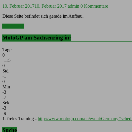
10. Februar 2017
10. Februar 2017
admin
0 Kommentare
Diese Seite befindet sich gerade im Aufbau.
Weiterlesen
MotoGP am Sachsenring in:
Tage
0
-115
0
Std
-1
0
Min
-3
-7
Sek
-3
-9
1. freies Training -
http://www.motogp.com/en/event/Germany#sched
Suche