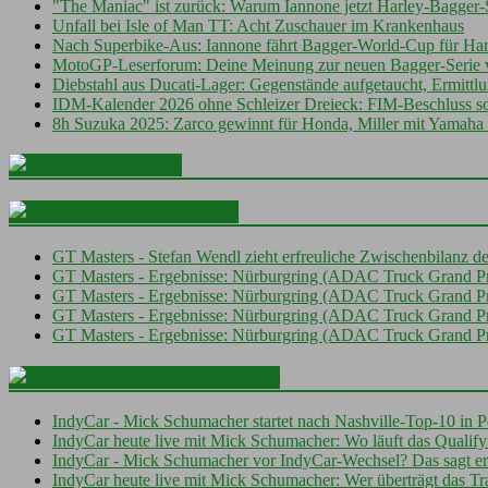
"The Maniac" ist zurück: Warum Iannone jetzt Harley-Bagger-S
Unfall bei Isle of Man TT: Acht Zuschauer im Krankenhaus
Nach Superbike-Aus: Iannone fährt Bagger-World-Cup für Ha
MotoGP-Leserforum: Deine Meinung zur neuen Bagger-Serie 
Diebstahl aus Ducati-Lager: Gegenstände aufgetaucht, Ermittlu
IDM-Kalender 2026 ohne Schleizer Dreieck: FIM-Beschluss sor
8h Suzuka 2025: Zarco gewinnt für Honda, Miller mit Yamaha
motogp.com
ADAC Motorsport
GT Masters - Stefan Wendl zieht erfreuliche Zwischenbilanz d
GT Masters - Ergebnisse: Nürburgring (ADAC Truck Grand Pr
GT Masters - Ergebnisse: Nürburgring (ADAC Truck Grand Pri
GT Masters - Ergebnisse: Nürburgring (ADAC Truck Grand Prix
GT Masters - Ergebnisse: Nürburgring (ADAC Truck Grand Pr
motorsport-magazin.de
IndyCar - Mick Schumacher startet nach Nashville-Top-10 in P
IndyCar heute live mit Mick Schumacher: Wo läuft das Qualif
IndyCar - Mick Schumacher vor IndyCar-Wechsel? Das sagt er
IndyCar heute live mit Mick Schumacher: Wer überträgt das Tra