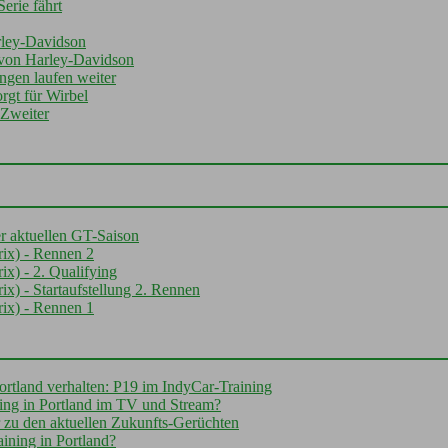
erie fährt
rley-Davidson
von Harley-Davidson
ngen laufen weiter
gt für Wirbel
 Zweiter
er aktuellen GT-Saison
ix) - Rennen 2
x) - 2. Qualifying
) - Startaufstellung 2. Rennen
ix) - Rennen 1
ortland verhalten: P19 im IndyCar-Training
ying in Portland im TV und Stream?
 zu den aktuellen Zukunfts-Gerüchten
ining in Portland?