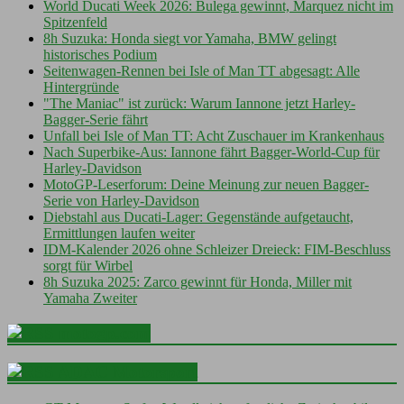
World Ducati Week 2026: Bulega gewinnt, Marquez nicht im
Spitzenfeld
8h Suzuka: Honda siegt vor Yamaha, BMW gelingt
historisches Podium
Seitenwagen-Rennen bei Isle of Man TT abgesagt: Alle
Hintergründe
"The Maniac" ist zurück: Warum Iannone jetzt Harley-
Bagger-Serie fährt
Unfall bei Isle of Man TT: Acht Zuschauer im Krankenhaus
Nach Superbike-Aus: Iannone fährt Bagger-World-Cup für
Harley-Davidson
MotoGP-Leserforum: Deine Meinung zur neuen Bagger-
Serie von Harley-Davidson
Diebstahl aus Ducati-Lager: Gegenstände aufgetaucht,
Ermittlungen laufen weiter
IDM-Kalender 2026 ohne Schleizer Dreieck: FIM-Beschluss
sorgt für Wirbel
8h Suzuka 2025: Zarco gewinnt für Honda, Miller mit
Yamaha Zweiter
motogp.com
ADAC Motorsport