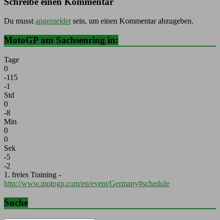
Schreibe einen Kommentar
Du musst
angemeldet
sein, um einen Kommentar abzugeben.
MotoGP am Sachsenring in:
Tage
0
-115
-1
Std
0
-8
Min
0
0
Sek
-5
-2
1. freies Training -
http://www.motogp.com/en/event/Germany#schedule
Suche