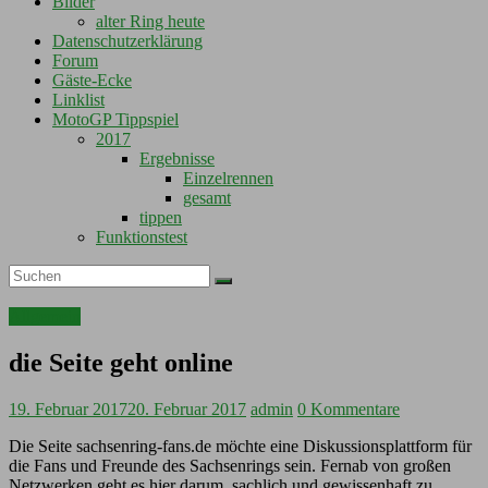
Bilder
alter Ring heute
Datenschutzerklärung
Forum
Gäste-Ecke
Linklist
MotoGP Tippspiel
2017
Ergebnisse
Einzelrennen
gesamt
tippen
Funktionstest
Allgemein
die Seite geht online
19. Februar 2017
20. Februar 2017
admin
0 Kommentare
Die Seite sachsenring-fans.de möchte eine Diskussionsplattform für
die Fans und Freunde des Sachsenrings sein. Fernab von großen
Netzwerken geht es hier darum, sachlich und gewissenhaft zu