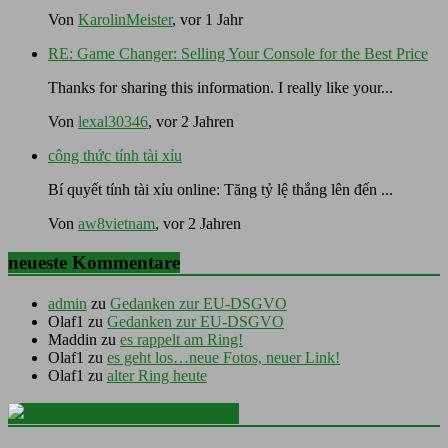
Von
KarolinMeister
, vor 1 Jahr
RE: Game Changer: Selling Your Console for the Best Price
Thanks for sharing this information. I really like your...
Von
lexal30346
, vor 2 Jahren
công thức tính tài xỉu
Bí quyết tính tài xỉu online: Tăng tỷ lệ thắng lên đến ...
Von
aw8vietnam
, vor 2 Jahren
neueste Kommentare
admin
zu
Gedanken zur EU-DSGVO
Olaf1
zu
Gedanken zur EU-DSGVO
Maddin
zu
es rappelt am Ring!
Olaf1
zu
es geht los…neue Fotos, neuer Link!
Olaf1
zu
alter Ring heute
motorsport-total.com