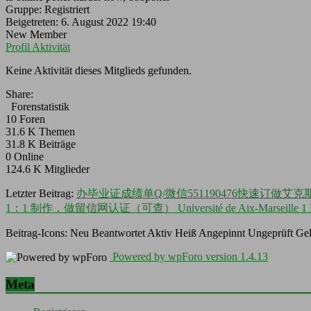
Gruppe: Registriert
Beigetreten: 6. August 2022 19:40
New Member
Profil
Aktivität
Keine Aktivität dieses Mitglieds gefunden.
Share:
Forenstatistik
10
Foren
31.6 K
Themen
31.8 K
Beiträge
0
Online
124.6 K
Mitglieder
Letzter Beitrag:
办毕业证成绩单Q/微信551190476快速订做
1：1 制作，做留信网认证（可查） Université de Aix-Marseil
Beitrag-Icons:
Neu
Beantwortet
Aktiv
Heiß
Angepinnt
Ungeprüft
Gel
Powered by wpForo version 1.4.13
Meta