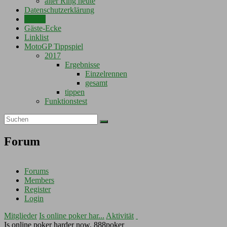
alter Ring heute
Datenschutzerklärung
Forum
Gäste-Ecke
Linklist
MotoGP Tippspiel
2017
Ergebnisse
Einzelrennen
gesamt
tippen
Funktionstest
Forum
Forums
Members
Register
Login
Mitglieder
Is online poker har...
Aktivität
Is online poker harder now, 888poker