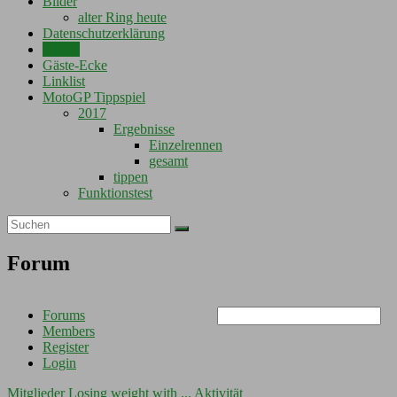
Bilder
alter Ring heute
Datenschutzerklärung
Forum
Gäste-Ecke
Linklist
MotoGP Tippspiel
2017
Ergebnisse
Einzelrennen
gesamt
tippen
Funktionstest
Forum
Forums
Members
Register
Login
Mitglieder
Losing weight with ...
Aktivität