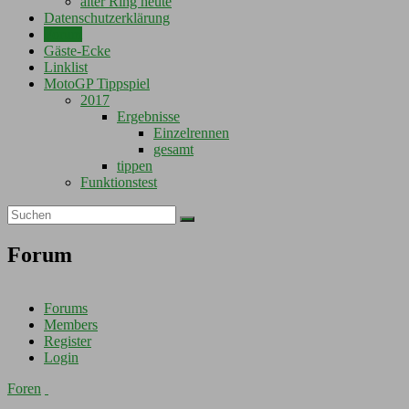
alter Ring heute
Datenschutzerklärung
Forum
Gäste-Ecke
Linklist
MotoGP Tippspiel
2017
Ergebnisse
Einzelrennen
gesamt
tippen
Funktionstest
Forum
Forums
Members
Register
Login
Foren