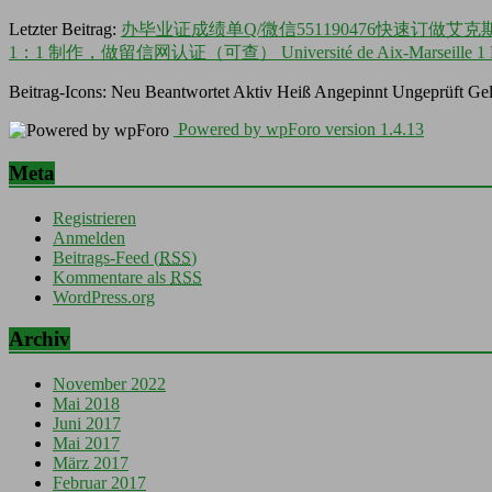
Letzter Beitrag:
办毕业证成绩单Q/微信551190476快速订做
1：1 制作，做留信网认证（可查） Université de Aix-Marseil
Beitrag-Icons:
Neu
Beantwortet
Aktiv
Heiß
Angepinnt
Ungeprüft
Gel
Powered by wpForo version 1.4.13
Meta
Registrieren
Anmelden
Beitrags-Feed (
RSS
)
Kommentare als
RSS
WordPress.org
Archiv
November 2022
Mai 2018
Juni 2017
Mai 2017
März 2017
Februar 2017